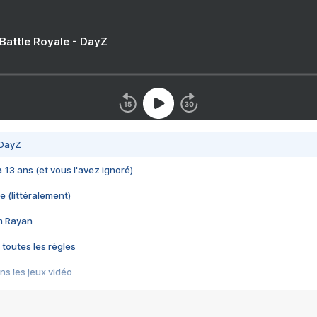
 Battle Royale - DayZ
 DayZ
 a 13 ans (et vous l'avez ignoré)
e (littéralement)
im Rayan
 toutes les règles
s les jeux vidéo
us choquant de Rockstar ? - Le scandale BULLY