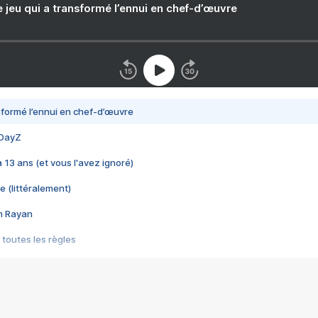
e jeu qui a transformé l’ennui en chef-d’œuvre
nsformé l’ennui en chef-d’œuvre
 DayZ
 a 13 ans (et vous l'avez ignoré)
e (littéralement)
im Rayan
 toutes les règles
s les jeux vidéo
us choquant de Rockstar ? - Le scandale BULLY
e plus moche de Steam