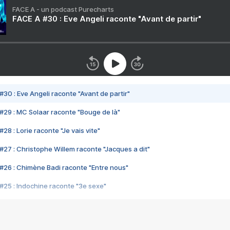
FACE A - un podcast Purecharts
FACE A #30 : Eve Angeli raconte "Avant de partir"
#30 : Eve Angeli raconte "Avant de partir"
#29 : MC Solaar raconte "Bouge de là"
28 : Lorie raconte "Je vais vite"
#27 : Christophe Willem raconte "Jacques a dit"
#26 : Chimène Badi raconte "Entre nous"
#25 : Indochine raconte "3e sexe"
#24 : Zaho raconte "C'est chelou"
#23 : Patrick Bruel raconte "Au café des délices"