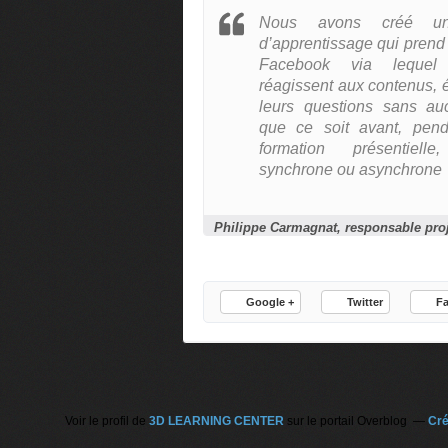
Nous avons créé un
d’apprentissage qui prend
Facebook via lequel 
réagissent aux contenus, 
leurs questions sans au
que ce soit avant, pen
formation présentiel
synchrone ou asynchrone
Google +
Twitter
F
Voir le profil de
3D LEARNING CENTER
sur le portail Overblog
Cré