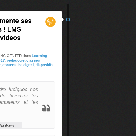
imente ses
s ! LMS
 videos
RNING CENTER
dans
Learning
017
,
pedagogie
,
classes
r
,
contenu
,
be digital
,
dispositifs
dre ludiques nos
de favoriser les
ormateurs et les
Philippe Carmagnat, responsable projet formation et ingénierie pédagogique chez SFR