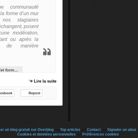
e communauté
 la forme d’un mur
nos stagiaires
échangent, posent
cune modération,
dant ou après la
le, de manière
Philippe Carmagnat, responsable projet formation et ingénierie pédagogique chez SFR
Lire la suite
acebook
Repost
er un blog gratuit sur Overblog
Top articles
Contact
Signaler un abus
Cookies et données personnelles
Préférences cookies