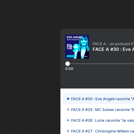
FACE A - un podcast 
FACE A #30 : Eve A
0:00
FACE A #30 : Eve Angeli raconte "A
FACE A #29 : MC Solaar raconte "
FACE A #28 : Lorie raconte "Je vais
FACE A #27 : Christophe Willem ra