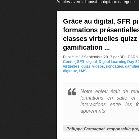
Articles avec #dispositifs digitaux catégorie
Grâce au digital, SFR p
formations présentielle
classes virtuelles quizz
gamification ...
Publié le 12 Septembre 2017 par 3D LEA
Center
,
SFR
,
digital
,
Digital Learning Day 2
virtuelles
,
quizz
,
videos
,
sondages
,
gamifie
digitaux
,
LMS
Notre enjeu était de ren
formations en salle et 
interactions entre les f
apprenants