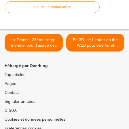
Ajouter un commentaire
< France, 23ème rang
Be 3D, be Leader on the
mondial pour l’usage des
WEB pour être Vu et
TIC – Comment redevenir
Partout : adoptez la
Leader
OFFICE TOWER 3D >
Hébergé par Overblog
Top articles
Pages
Contact
Signaler un abus
C.G.U.
Cookies et données personnelles
Préférences cookies