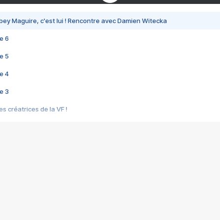
bey Maguire, c'est lui ! Rencontre avec Damien Witecka
e 6
e 5
e 4
e 3
s créatrices de la VF !
e 2
e 1
e Mektoub My Love arrive enfin ! Rencontre avec Shaïn Boumedine et Sal
i : après Toni en famille
elle réalise le bouleversant Dites lui que je l'aime
ais ! Rencontre autour de Vie privée de Rebecca Zlotowski