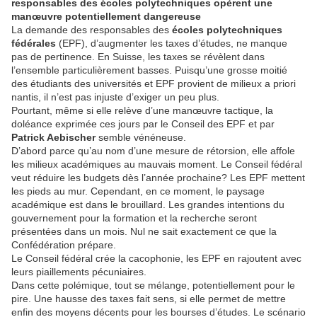
responsables des écoles polytechniques opèrent une
manœuvre potentiellement dangereuse
La demande des responsables des
écoles polytechniques
fédérales
(EPF), d’augmenter les taxes d’études, ne manque
pas de pertinence. En Suisse, les taxes se révèlent dans
l’ensemble particulièrement basses. Puisqu’une grosse moitié
des étudiants des universités et EPF provient de milieux a priori
nantis, il n’est pas injuste d’exiger un peu plus.
Pourtant, même si elle relève d’une manœuvre tactique, la
doléance exprimée ces jours par le Conseil des EPF et par
Patrick Aebischer
semble vénéneuse.
D’abord parce qu’au nom d’une mesure de rétorsion, elle affole
les milieux académiques au mauvais moment. Le Conseil fédéral
veut réduire les budgets dès l’année prochaine? Les EPF mettent
les pieds au mur. Cependant, en ce moment, le paysage
académique est dans le brouillard. Les grandes intentions du
gouvernement pour la formation et la recherche seront
présentées dans un mois. Nul ne sait exactement ce que la
Confédération prépare.
Le Conseil fédéral crée la cacophonie, les EPF en rajoutent avec
leurs piaillements pécuniaires.
Dans cette polémique, tout se mélange, potentiellement pour le
pire. Une hausse des taxes fait sens, si elle permet de mettre
enfin des moyens décents pour les bourses d’études. Le scénario