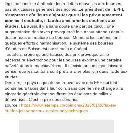
légitime consiste à affecter les recettes nouvelles aux bourses,
pas aux caisses générales des écoles.
Le président de l’EPFL
s’empresse d’ailleurs d’ajouter que si les prix augmentent
comme il souhaite, il faudra améliorer les soutiens aux
études
. Là aussi, il y a sans doute une part de calcul: une
augmentation des taxes provoquerait le sursaut attendu depuis
des années en matière de bourses. Même si les cantons font
quelques efforts d’harmonisation, le système des bourses
d’études en Suisse est aussi radin qu’inégal.
Toutefois, croire qu’une hausse des prix provoquerait le
nécessaire électrochoc pour les bourses exprime une certaine
naïveté dans le machiavélisme. Il n’existe aucun signe laissant
penser que les cantons sont prêts à aller plus loin dans l’aide aux
études.
Dès lors, le pays risque de se trouver avec des EPF qui font
bondir leurs taxes dans leur coin, sans que rien ne change à la
pingrerie générale dont souffrent les étudiants de milieux
défavorisés. C’est le pire des scénarios.
source :
https://www.letemps.ch/opinions/2016/01/28/taxes-
etudes-jeu-veneneux-ecoles-polytechniques