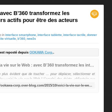
: avec B'360 transformez les
urs actifs pour être des acteurs
p in
interface smartphone
,
interface tablette
,
interface tactile
,
donner
ite virtuelle
,
b'360
,
new3s
e est reposté depuis
OOKAWA Corp.
.
Voici la vie sur le Web : avec B'360 transformez les internautes en utilisateurs actifs pour être des acteurs motivés
 plus évident que de toucher … pour déplacer, sélectionner et
er : voici la vie sur le Web ! L’emploi des doigts, obligatoire sur
n de smartphone ou une tablette, met l’interactivité au premier
http://ookawa-corp.over-blog.com/2015/10/voici-la-vie-sur-le-web-avec-b-360-transformez-les-internautes-en-utilisateurs-actifs-pour-etre-des-acteurs-motives.html
ew3S, créée en 2003 délivre des services digitaux innovants. Elle
u point un procédé multi plateformes donc responsive, qui permet
er de la vie à u