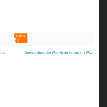
Repost
0
 B'360
Comparaison site Web vivant versus site Web mort
›