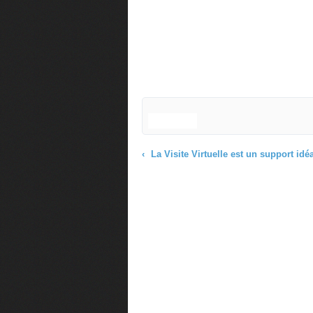
La Visite Virtuelle est un support idéal pour faire de la Pub : le cas