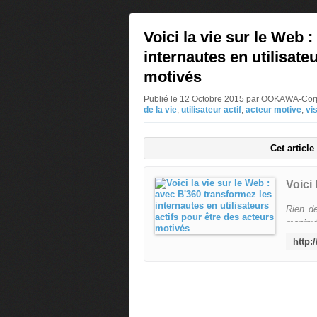
Voici la vie sur le Web 
internautes en utilisate
motivés
Publié le 12 Octobre 2015 par OOKAWA-Cor
de la vie
,
utilisateur actif
,
acteur motive
,
vis
Cet articl
Rien de
manipul
un écra
plan. N
a mis a
de donn