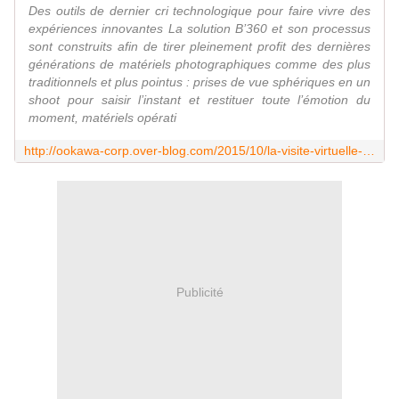
Des outils de dernier cri technologique pour faire vivre des
expériences innovantes La solution B’360 et son processus
sont construits afin de tirer pleinement profit des dernières
générations de matériels photographiques comme des plus
traditionnels et plus pointus : prises de vue sphériques en un
shoot pour saisir l’instant et restituer toute l’émotion du
moment, matériels opérati
http://ookawa-corp.over-blog.com/2015/10/la-visite-virtuelle-simple-comme-un-clic-une-b-360-pour-chaque-scene-de-la-vie.html
Publicité