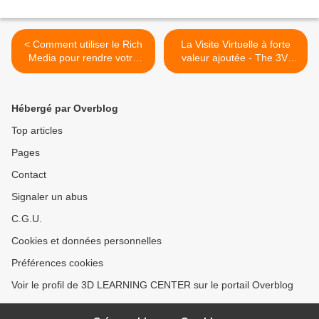
< Comment utiliser le Rich
La Visite Virtuelle à forte
Media pour rendre votre
valeur ajoutée - The 3V-
Site Web efficace - Tv des
Vraie-Visite-Virtuelle-
Entrepreneurs par Hervé
Valued-Virtual-Visit >
Heully
Hébergé par Overblog
Top articles
Pages
Contact
Signaler un abus
C.G.U.
Cookies et données personnelles
Préférences cookies
Voir le profil de 3D LEARNING CENTER sur le portail Overblog