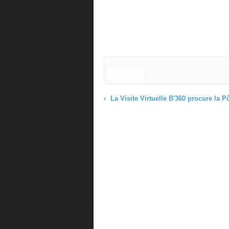
La Visite Virtuelle B'360 procure la Pôle Position dans les moteurs de recherche par du référencement naturel - Compatible Mots-clés 