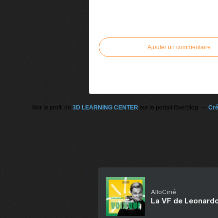
Commenter cet article
Ajouter un commentaire
Voir le profil de
3D LEARNING CENTER
sur le portail Overblog
Cré
AlloCiné
La VF de Leonardo