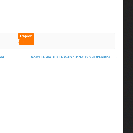
Repost
0
sponsorisés
Voici la vie sur le Web : avec B'360 transformez les internautes en utilisateurs actifs pour être des acteurs motivés
›