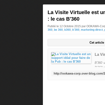
La Visite Virtuelle est 
: le cas B'360
Publié le 12 Octobre 2015 par OOKAWA-Cor
360
,
be 360
,
b360
,
b'360
,
marketing direct
,
Cet articl
B'360 u
B’360 p
standar
propre 
digita
emplace