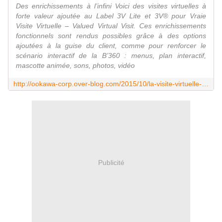
Des enrichissements à l’infini Voici des visites virtuelles à
forte valeur ajoutée au Label 3V Lite et 3V® pour Vraie
Visite Virtuelle – Valued Virtual Visit. Ces enrichissements
fonctionnels sont rendus possibles grâce à des options
ajoutées à la guise du client, comme pour renforcer le
scénario interactif de la B’360 : menus, plan interactif,
mascotte animée, sons, photos, vidéo
http://ookawa-corp.over-blog.com/2015/10/la-visite-virtuelle-a-forte-valeur-ajoutee-the-3v-vraie-visite-virtuelle-valued-virtual-visit.html
Publicité