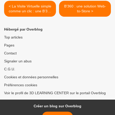
< La Visite Virtuelle simple
B'360 : une solution Web-
comme un clic : une B'360
to-Store >
pour chaque scène de la
vie
Hébergé par Overblog
Top articles
Pages
Contact
Signaler un abus
C.G.U.
Cookies et données personnelles
Préférences cookies
Voir le profil de 3D LEARNING CENTER sur le portail Overblog
Créer un blog sur Overblog