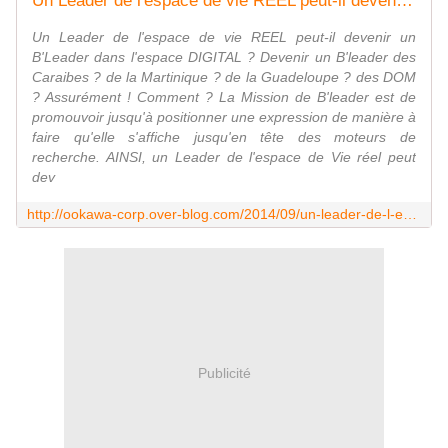
Un Leader de l'espace de vie REEL peut-il devenir un B'Leader dans l'espace DIGITAL ? Devenir un B'leader des Caraibes ? de la Martinique ? de la Guadeloupe ? des DOM ?
Un Leader de l'espace de vie REEL peut-il devenir un
B'Leader dans l'espace DIGITAL ? Devenir un B'leader des
Caraibes ? de la Martinique ? de la Guadeloupe ? des DOM
? Assurément ! Comment ? La Mission de B'leader est de
promouvoir jusqu'à positionner une expression de manière à
faire qu'elle s'affiche jusqu'en tête des moteurs de
recherche. AINSI, un Leader de l'espace de Vie réel peut
dev
http://ookawa-corp.over-blog.com/2014/09/un-leader-de-l-espace-de-vie-reel-peut-il-devenir-un-b-leader-dans-l-espace-digital-devenir-un-b-leader-des-caraibes-de-la-martiniqu
Publicité